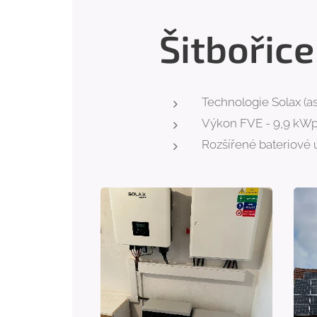
Šitbořice
Technologie Solax (a
Výkon FVE - 9,9 kW
Rozšířené bateriové ú