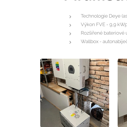
Technologie Deye (as
Výkon FVE - 9,9 kW
Rozšířené bateriové 
Wallbox - autonabíje