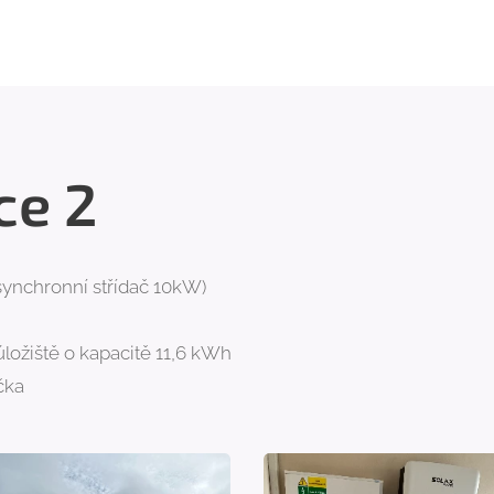
ce 2
synchronní střídač 10kW)
ložiště o kapacitě 11,6 kWh
čka