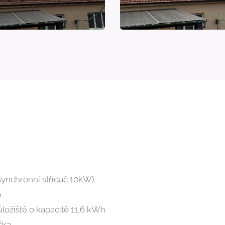
ynchronní střídač 10kW)
p
ložiště o kapacitě 11,6 kWh
čka