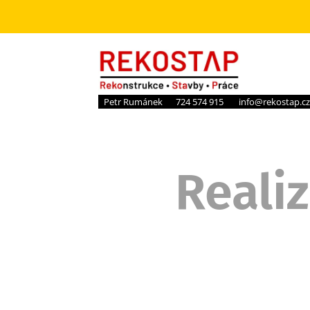
Petr Rumánek 📞724 574 915 ✉️ info@rekostap.
Reali