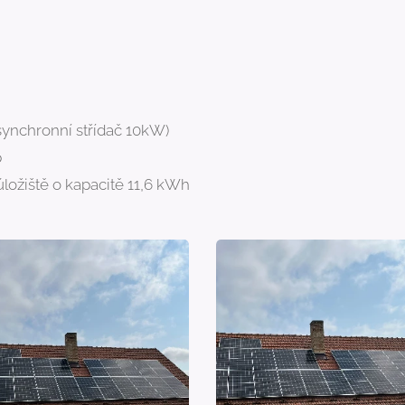
synchronní střídač 10kW)
p
ložiště o kapacitě 11,6 kWh