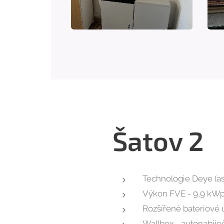
Šatov 2
Technologie Deye (as
Výkon FVE - 9,9 kW
Rozšířené bateriové ú
Wallbox - autonabíje