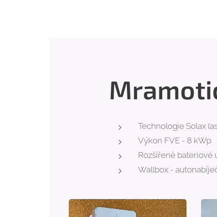
Mramoti
Technologie Solax (a
Výkon FVE - 8 kWp
Rozšířené bateriové ú
Wallbox - autonabíje