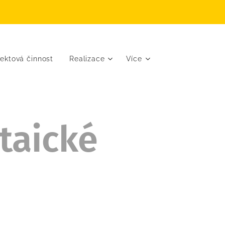
jektová činnost
Realizace
Více
taické