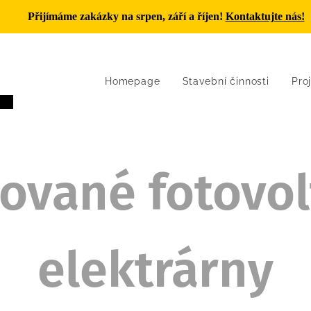
Přijímáme zakázky na
srpen, září a říjen
!
Kontaktujte nás!
Homepage
Stavební činnosti
Pro
cz
zované fotovol
elektrárny