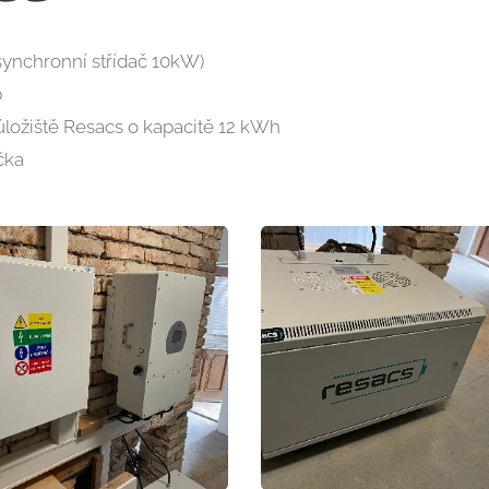
ynchronní střídač 10kW)
p
úložiště Resacs o kapacitě 12 kWh
čka